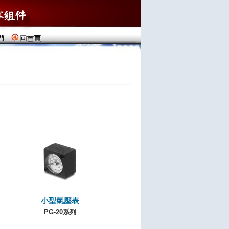
小型氣壓表
PG-20系列