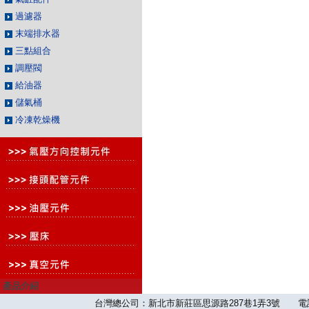
過濾器
末端排水器
三點組合
調壓閥
給油器
儲氣桶
冷凍乾燥機
產品介紹
台灣總公司：新北市新莊區思源路287巷1弄3號 電話：886-2-