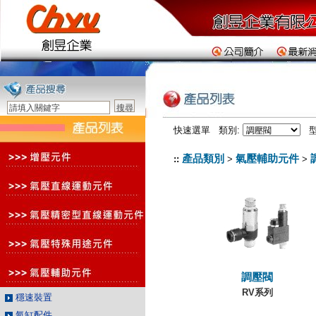
快速選單 類別:
型
產品類別
氣壓輔助元件
::
>
>
調壓閥
RV系列
穩速裝置
氣缸配件