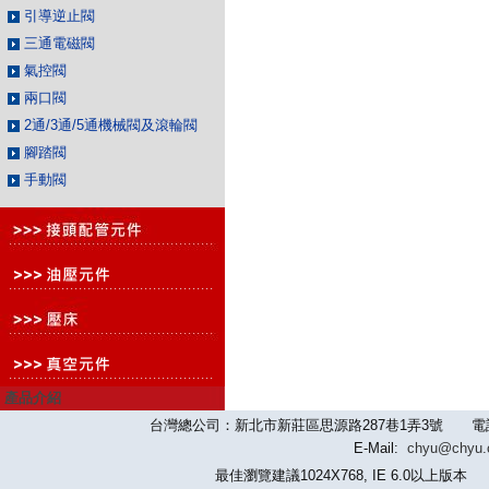
引導逆止閥
三通電磁閥
氣控閥
兩口閥
2通/3通/5通機械閥及滾輪閥
腳踏閥
手動閥
產品介紹
台灣總公司：新北市新莊區思源路287巷1弄3號 電話：886-2-
E-Mail:
chyu@chyu
最佳瀏覽建議1024X768, IE 6.0以上版本 版權