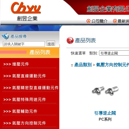
快速選單 類別:
產品類別
氣壓方向控制元
::
>
引導逆止閥
PC系列