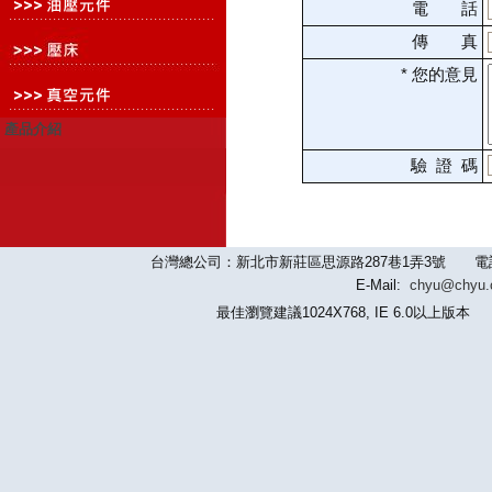
電 話
傳 真
* 您的意見
產品介紹
驗 證 碼
台灣總公司：新北市新莊區思源路287巷1弄3號 電話：886-2-
E-Mail:
chyu@chyu
最佳瀏覽建議1024X768, IE 6.0以上版本 版權