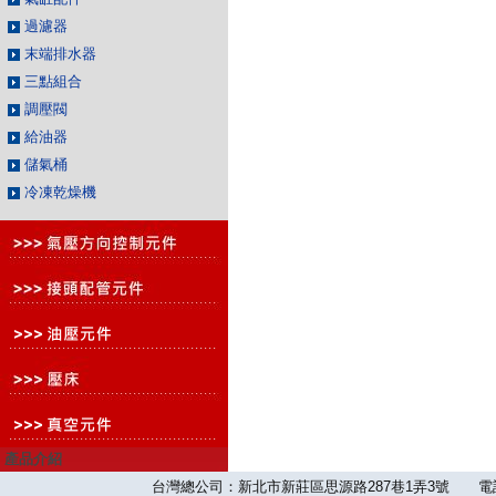
過濾器
末端排水器
三點組合
調壓閥
給油器
儲氣桶
冷凍乾燥機
產品介紹
台灣總公司：新北市新莊區思源路287巷1弄3號 電話：886-2-