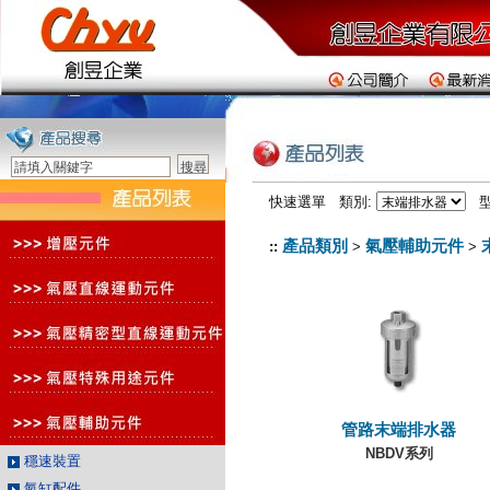
快速選單 類別:
型
產品類別
氣壓輔助元件
::
>
>
管路末端排水器
NBDV系列
穩速裝置
氣缸配件