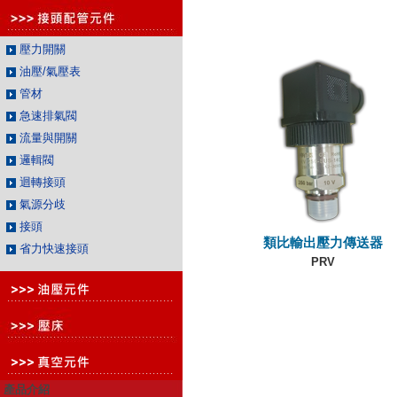
壓力開關
油壓/氣壓表
管材
急速排氣閥
流量與開關
邏輯閥
迴轉接頭
氣源分歧
接頭
類比輸出壓力傳送器
省力快速接頭
PRV
產品介紹