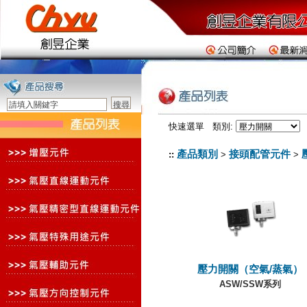
快速選單 類別:
產品類別
接頭配管元件
::
>
>
壓力開關（空氣/蒸氣）
ASW/SSW系列