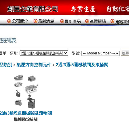
選單 類別:
型號:
品類別
氣壓方向控制元件
2通/3通/5通機械閥及滾輪閥
>
>
2通/3通/5通機械閥及滾輪閥
機械閥/滾輪閥