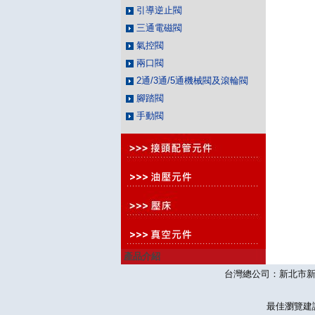
引導逆止閥
三通電磁閥
氣控閥
兩口閥
2通/3通/5通機械閥及滾輪閥
腳踏閥
手動閥
產品介紹
台灣總公司：新北市新莊區思源
最佳瀏覽建議10