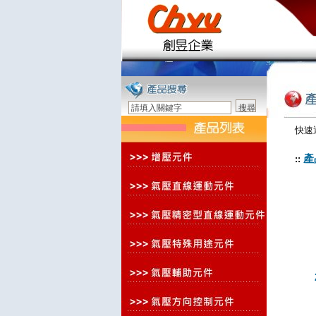
快速
產
::