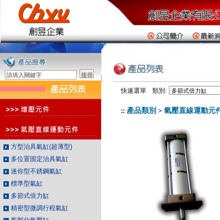
快速選單 類別:
產品類別
氣壓直線運動元
::
>
方型治具氣缸(超薄型)
多位置固定治具氣缸
迷你型不銹鋼氣缸
標準型氣缸
多節式倍力缸
精密型微調行程氣缸