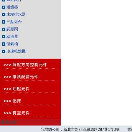
過濾器
末端排水器
三點組合
調壓閥
給油器
儲氣桶
冷凍乾燥機
產品介紹
台灣總公司：新北市新莊區思源路287巷1弄3號 電話：886-2-