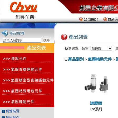
快速選單 類別:
型
產品類別
氣壓輔助元件
::
>
>
調壓閥
RV系列
穩速裝置
氣缸配件