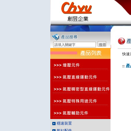
快速
產
::
穩速裝置
氣缸配件