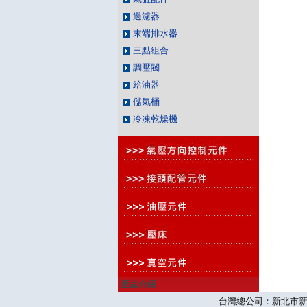
過濾器
末端排水器
三點組合
調壓閥
給油器
儲氣桶
冷凍乾燥機
產品介紹
台灣總公司：新北市新莊區思源