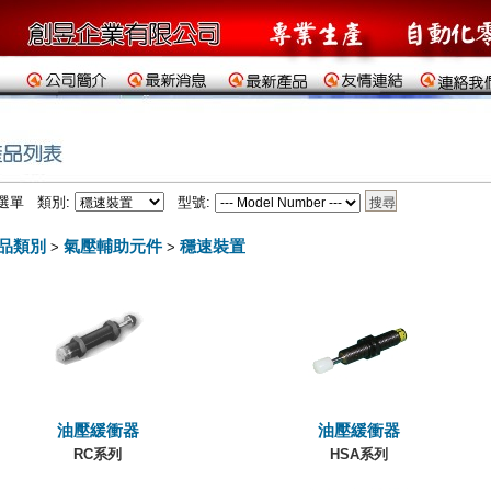
選單 類別:
型號:
品類別
氣壓輔助元件
穩速裝置
>
>
油壓緩衝器
油壓緩衝器
RC系列
HSA系列